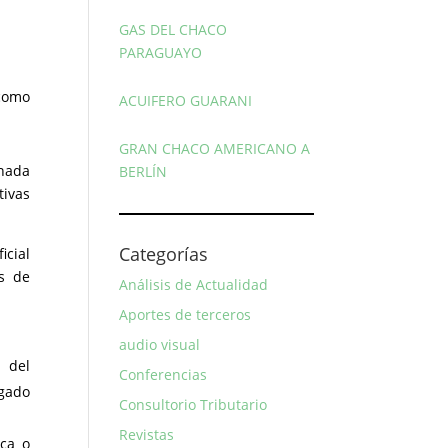
GAS DEL CHACO
PARAGUAYO
como
ACUIFERO GUARANI
GRAN CHACO AMERICANO A
onada
BERLÍN
tivas
Categorías
icial
os de
Análisis de Actualidad
Aportes de terceros
audio visual
 del
Conferencias
rgado
Consultorio Tributario
Revistas
ica o