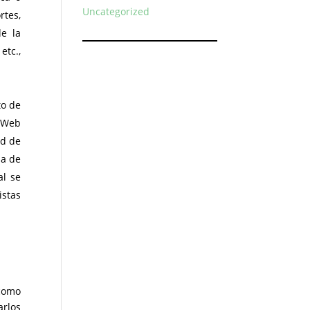
Uncategorized
rtes,
de la
etc.,
to de
a Web
ad de
na de
al se
istas
 como
rlos