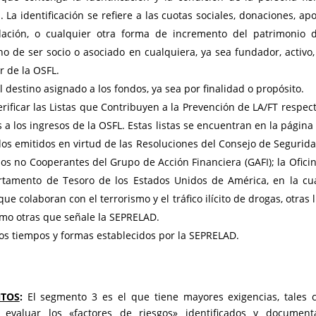
. La identificación se refiere a las cuotas sociales, donaciones, apo
dación, o cualquier otra forma de incremento del patrimonio 
ho de ser socio o asociado en cualquiera, ya sea fundador, activo, 
r de la OSFL.
 destino asignado a los fondos, ya sea por finalidad o propósito.
ificar las Listas que Contribuyen a la Prevención de LA/FT respec
as a los ingresos de la OSFL. Estas listas se encuentran en la págin
ados emitidos en virtud de las Resoluciones del Consejo de Segurid
ios no Cooperantes del Grupo de Acción Financiera (GAFI); la Ofici
artamento de Tesoro de los Estados Unidos de América, en la cu
e colaboran con el terrorismo y el tráfico ilícito de drogas, otras l
como otras que señale la SEPRELAD.
los tiempos y formas establecidos por la SEPRELAD.
NTOS
:
El segmento 3 es el que tiene mayores exigencias, tales
evaluar los «factores de riesgos» identificados y documenta