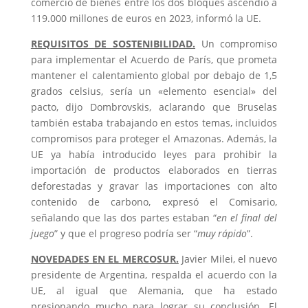
comercio de bienes entre los dos bloques ascendió a
119.000 millones de euros en 2023, informó la UE.
REQUISITOS DE SOSTENIBILIDAD.
Un compromiso
para implementar el Acuerdo de París, que prometa
mantener el calentamiento global por debajo de 1,5
grados celsius, sería un «elemento esencial» del
pacto, dijo Dombrovskis, aclarando que Bruselas
también estaba trabajando en estos temas, incluidos
compromisos para proteger el Amazonas. Además, la
UE ya había introducido leyes para prohibir la
importación de productos elaborados en tierras
deforestadas y gravar las importaciones con alto
contenido de carbono, expresó el Comisario,
señalando que las dos partes estaban “
en el final del
juego
” y que el progreso podría ser “
muy rápido
”.
NOVEDADES EN EL MERCOSUR.
Javier Milei, el nuevo
presidente de Argentina, respalda el acuerdo con la
UE, al igual que Alemania, que ha estado
presionando mucho para lograr su conclusión. El