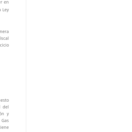
er en
a Ley
anera
iscal
cicio
uesto
l del
ón y
l Gas
tiene