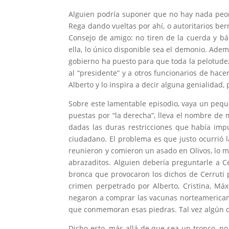
Alguien podría suponer que no hay nada peor, 
Rega dando vueltas por ahí, o autoritarios be
Consejo de amigo: no tiren de la cuerda y b
ella, lo único disponible sea el demonio. Adem
gobierno ha puesto para que toda la pelotudez 
al “presidente” y a otros funcionarios de hac
Alberto y lo inspira a decir alguna genialidad
Sobre este lamentable episodio, vaya un pequ
puestas por “la derecha”, lleva el nombre de
dadas las duras restricciones que había im
ciudadano. El problema es que justo ocurrió 
reunieron y comieron un asado en Olivos, lo m
abrazaditos. Alguien debería preguntarle a C
bronca que provocaron los dichos de Cerruti p
crimen perpetrado por Alberto, Cristina, Máx
negaron a comprar las vacunas norteamericanas
que conmemoran esas piedras. Tal vez algún d
Dicho esto, más allá de que sea un tronco, no