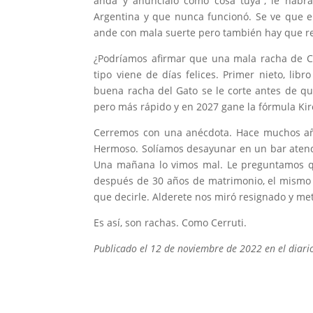
andá y anuncialo como cosa tuya”, le habr
Argentina y que nunca funcionó. Se ve que el
ande con mala suerte pero también hay que reco
¿Podríamos afirmar que una mala racha de Cr
tipo viene de días felices. Primer nieto, li
buena racha del Gato se le corte antes de q
pero más rápido y en 2027 gane la fórmula Kir
Cerremos con una anécdota. Hace muchos añ
Hermoso. Solíamos desayunar en un bar atend
Una mañana lo vimos mal. Le preguntamos q
después de 30 años de matrimonio, el mismo 
que decirle. Alderete nos miró resignado y met
Es así, son rachas. Como Cerruti.
Publicado el 12 de noviembre de 2022 en el diari