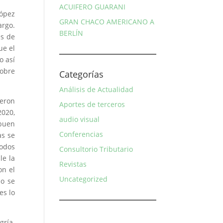
ACUIFERO GUARANI
López
GRAN CHACO AMERICANO A
argo.
BERLÍN
és de
ue el
o así
sobre
Categorías
Análisis de Actualidad
ueron
Aportes de terceros
2020,
audio visual
 buen
Conferencias
as se
todos
Consultorio Tributario
le la
Revistas
on el
Uncategorized
do se
es lo
.
gría.