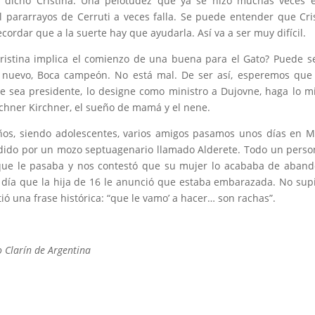
á dicho Cristina. Una pelotudez que ya se hizo muchas veces 
 pararrayos de Cerruti a veces falla. Se puede entender que Cri
rdar que a la suerte hay que ayudarla. Así va a ser muy difícil.
istina implica el comienzo de una buena para el Gato? Puede se
bro nuevo, Boca campeón. No está mal. De ser así, esperemos que
ue sea presidente, lo designe como ministro a Dujovne, haga lo 
chner Kirchner, el sueño de mamá y el nene.
os, siendo adolescentes, varios amigos pasamos unos días en 
ido por un mozo septuagenario llamado Alderete. Todo un perso
ue le pasaba y nos contestó que su mujer lo acababa de aband
día que la hija de 16 le anunció que estaba embarazada. No su
ió una frase histórica: “que le vamo’ a hacer… son rachas”.
o Clarín de Argentina