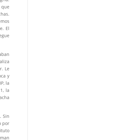
y que
chas.
demos
e. El
uegue
aban
aliza
r. Le
oca y
P, la
1, la
racha
. Sin
o por
ituto
lman