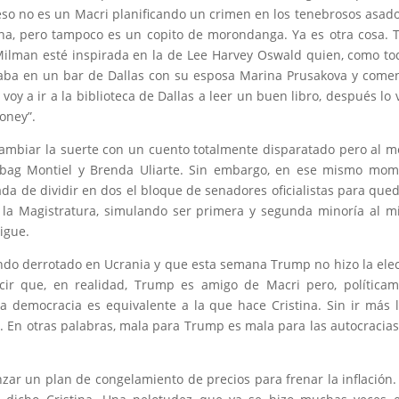
so no es un Macri planificando un crimen en los tenebrosos asad
ina, pero tampoco es un copito de morondanga. Ya es otra cosa. 
 Milman esté inspirada en la de Lee Harvey Oswald quien, como to
aba en un bar de Dallas con su esposa Marina Prusakova y come
oy a ir a la biblioteca de Dallas a leer un buen libro, después lo 
oney”.
cambiar la suerte con un cuento totalmente disparatado pero al 
bag Montiel y Brenda Uliarte. Sin embargo, en ese mismo mom
ada de dividir en dos el bloque de senadores oficialistas para que
 la Magistratura, simulando ser primera y segunda minoría al 
igue.
endo derrotado en Ucrania y que esta semana Trump no hizo la ele
cir que, en realidad, Trump es amigo de Macri pero, política
 democracia es equivalente a la que hace Cristina. Sin ir más l
 En otras palabras, mala para Trump es mala para las autocracias
zar un plan de congelamiento de precios para frenar la inflación.