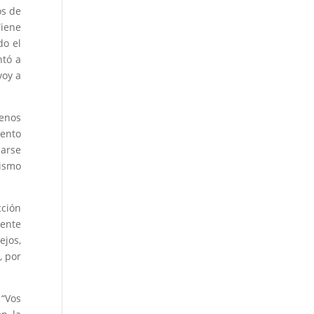
os de
Tiene
do el
ntó a
voy a
menos
ento
darse
mismo
cción
mente
ejos,
, por
 “Vos