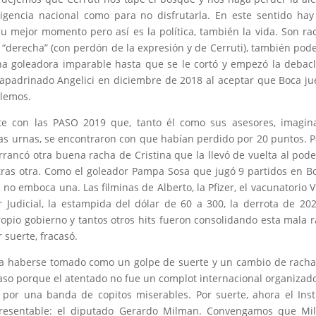
igencia nacional como para no disfrutarla. En este sentido ha
u mejor momento pero así es la política, también la vida. Son ra
“derecha” (con perdón de la expresión y de Cerruti), también po
a goleadora imparable hasta que se le cortó y empezó la debacl
u apadrinado Angelici en diciembre de 2018 al aceptar que Boca j
blemos.
te con las PASO 2019 que, tanto él como sus asesores, imagin
as urnas, se encontraron con que habían perdido por 20 puntos. P
rancó otra buena racha de Cristina que la llevó de vuelta al pode
 tras otra. Como el goleador Pampa Sosa que jugó 9 partidos en B
o emboca una. Las filminas de Alberto, la Pfizer, el vacunatorio VI
 Judicial, la estampida del dólar de 60 a 300, la derrota de 202
propio gobierno y tantos otros hits fueron consolidando esta mala 
 suerte, fracasó.
ría haberse tomado como un golpe de suerte y un cambio de racha
aso porque el atentado no fue un complot internacional organizad
 por una banda de copitos miserables. Por suerte, ahora el Inst
presentable: el diputado Gerardo Milman. Convengamos que Mi