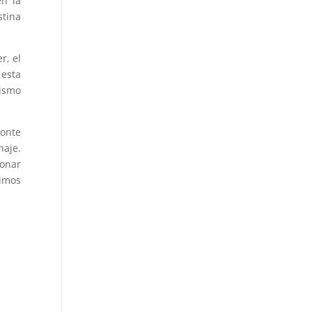
en la
stina
r, el
 esta
mismo
Monte
naje.
onar
pimos