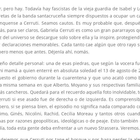
pero hay. Todavía hay fascistas de la vieja guardia de Isabel y 
rretas de la banda santacruceña siempre dispuestos a ocupar un c
ánquense a Cerruti. Seamos cautos. Es muy probable que, despu
ás, para ser claros, Gabriela Cerruti es como un gran pararrayos q
del universo se descargue solo sobre ella y la inspire, protegiend
er declaraciones memorables. Cada tanto cae algún que otro rayo 
, pero menos que antes. Déjenla ahí, nomás.
eño detalle personal: una de esas piedras, que según la vocera f
 mi mamá a quien enterré en absoluta soledad el 13 de agosto de 
puesto el gobierno durante la cuarentena y que uno acató como
la misma semana en que Alberto, Moyano y sus respectivas famili
ás cancheros. Quedará para el recuerdo aquella foto inolvidable, 
erruti si ese asado fue de derecha o de izquierda. Es comprensib
ero, si se piensa bien, el episodio no significa nada comparado c
imo, Ginés, Nicolini, Rachid, Cecilia Moreau y tantos otros cuan
 por razones geopolíticas, ideológicas o de peaje. Esto también 
ía, toda esta gente deba enfrentar a un nuevo Strassera. Veremos
 dejemos que Cerruti nos tape el bosque y nos haga perder la ale