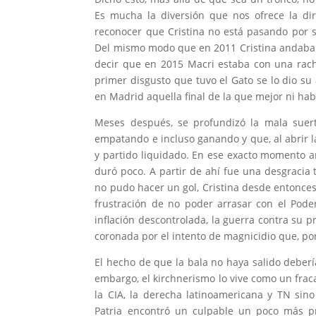
Es mucha la diversión que nos ofrece la dir
reconocer que Cristina no está pasando por s
Del mismo modo que en 2011 Cristina andaba 
decir que en 2015 Macri estaba con una rach
primer disgusto que tuvo el Gato se lo dio s
en Madrid aquella final de la que mejor ni ha
Meses después, se profundizó la mala suer
empatando e incluso ganando y que, al abrir l
y partido liquidado. En ese exacto momento ar
duró poco. A partir de ahí fue una desgracia
no pudo hacer un gol, Cristina desde entonces n
frustración de no poder arrasar con el Poder
inflación descontrolada, la guerra contra su 
coronada por el intento de magnicidio que, por
El hecho de que la bala no haya salido debe
embargo, el kirchnerismo lo vive como un frac
la CIA, la derecha latinoamericana y TN sino
Patria encontró un culpable un poco más 