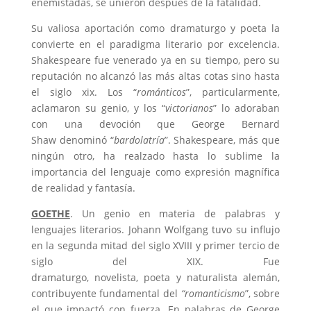
enemistadas, se unieron después de la fatalidad.
Su valiosa aportación como dramaturgo y poeta la
convierte en el paradigma literario por excelencia.
Shakespeare fue venerado ya en su tiempo, pero su
reputación no alcanzó las más altas cotas sino hasta
el siglo xix. Los “
románticos
”, particularmente,
aclamaron su genio, y los “
victorianos
” lo adoraban
con una devoción que George Bernard
Shaw denominó “
bardolatría
”. Shakespeare, más que
ningún otro, ha realzado hasta lo sublime la
importancia del lenguaje como expresión magnífica
de realidad y fantasía.
GOETHE
. Un genio en materia de palabras y
lenguajes literarios. Johann Wolfgang tuvo su influjo
en la segunda mitad del siglo XVIII y primer tercio de
siglo del XIX. Fue
dramaturgo, novelista, poeta y naturalista alemán,
contribuyente fundamental del
“romanticismo
”, sobre
el que impactó con fuerza. En palabras de George