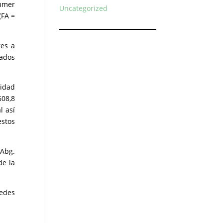
sumer
Uncategorized
(FA =
tes a
mados
idad
608,8
l así
estos
 Abg.
de la
redes