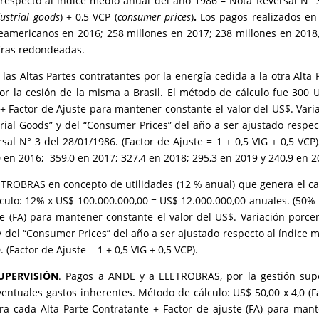
 respecto al índice medio anual del año 1986 – Nota Reversal N° 
ustrial goods
) + 0,5 VCP (
consumer prices
)
.
Los pagos realizados en
eamericanos en 2016; 258 millones en 2017; 238 millones en 2018
ifras redondeadas.
as Altas Partes contratantes por la energía cedida a la otra Alta 
or la cesión de la misma a Brasil. El método de cálculo fue 300 
 + Factor de Ajuste para mantener constante el valor del US$. Vari
rial Goods” y del “Consumer Prices” del año a ser ajustado respec
al N° 3 del 28/01/1986. (Factor de Ajuste = 1 + 0,5 VIG + 0,5 VCP)
 en 2016; 359,0 en 2017; 327,4 en 2018; 295,3 en 2019 y 240,9 en 2
ETROBRAS en concepto de utilidades (12 % anual) que genera el ca
ulo: 12% x US$ 100.000.000,00 = US$ 12.000.000,00 anuales. (50%
te (FA) para mantener constante el valor del US$. Variación porce
y del “Consumer Prices” del año a ser ajustado respecto al índice 
(Factor de Ajuste = 1 + 0,5 VIG + 0,5 VCP).
UPERVISIÓN
. Pagos a ANDE y a ELETROBRAS, por la gestión sup
entuales gastos inherentes. Método de cálculo: US$ 50,00 x 4,0 (F
a cada Alta Parte Contratante + Factor de ajuste (FA) para man