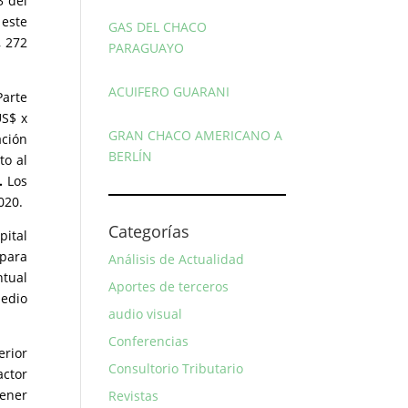
3 del
 este
GAS DEL CHACO
, 272
PARAGUAYO
ACUIFERO GUARANI
Parte
US$ x
GRAN CHACO AMERICANO A
ación
BERLÍN
to al
.
Los
020.
Categorías
pital
 para
Análisis de Actualidad
ntual
Aportes de terceros
medio
audio visual
Conferencias
erior
Consultorio Tributario
actor
tener
Revistas