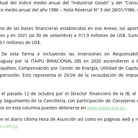
ntual del índice medio anual del “Industrial Goods” y del “Con
ice medio anual del año 1986 – Nota Reversal N° 3 del 28/01/1986. 
to de las bases financieras establecidas en ese Anexo, los apor
es y en 2021 (al 30 de setiembre) a 311,9 millones de US$. Su
9,1 millones de US$.
 De esta forma e incluyendo las inversiones en Responsabil
araguay por la ITAIPU BINACIONAL (IB) en 2020 ascendieron a 
oyalties, Compensación por Cesión de Energía, Utilidad de Capita
pervisión. Esto representa el 29,5% de la recaudación de Impu
 el pasado 12 de octubre por el Director Financiero de la IB, el
 Seguimiento de la Cancillería, con participación de Consejeros 
ados en esta columna pueden obtenerse en
www.itaipu.gov.py.
en el diario Ultima Hora de Asunción así como en páginas web y 
a.com.py