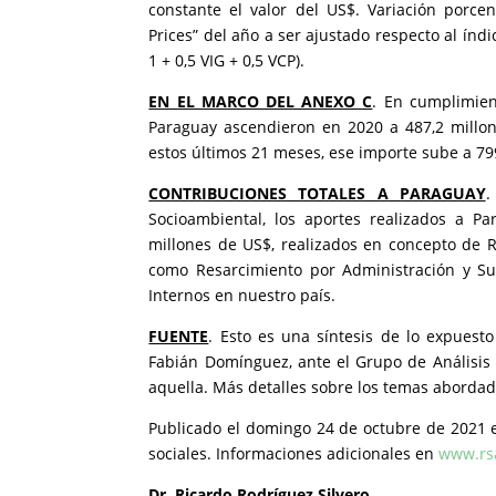
constante el valor del US$. Variación porce
Prices” del año a ser ajustado respecto al índ
1 + 0,5 VIG + 0,5 VCP).
EN EL MARCO DEL ANEXO C
. En cumplimien
Paraguay ascendieron en 2020 a 487,2 millon
estos últimos 21 meses, ese importe sube a 79
CONTRIBUCIONES TOTALES A PARAGUAY
.
Socioambiental, los aportes realizados a P
millones de US$, realizados en concepto de R
como Resarcimiento por Administración y Su
Internos en nuestro país.
FUENTE
. Esto es una síntesis de lo expuesto
Fabián Domínguez, ante el Grupo de Análisis y
aquella. Más detalles sobre los temas abord
Publicado el domingo 24 de octubre de 2021 
sociales. Informaciones adicionales en
www.rs
Dr. Ricardo Rodríguez Silvero