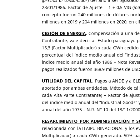
(
precios al consumidor
) del año a ser ajustado
28/01/1986. Factor de Ajuste = 1 + 0,5 VIG (
ind
concepto fueron 240 millones de dólares nort
millones en 2019 y 204 millones en 2020, en c
CESIÓN DE ENERGIA
. Compensación a una de l
Contratante, vale decir al Estado paraguayo p
15,3 (Factor Multiplicador) x cada GWh cedido
porcentual del índice medio anual del “Indust
índice medio anual del año 1986 – Nota Revers
pagos realizados fueron 368,9 millones de USD
UTILIDAD DEL CAPITAL
. Pagos a ANDE y a EL
aportado por ambas entidades. Método de cálc
cada Alta Parte Contratante) + Factor de ajus
del índice medio anual del “Industrial Goods” 
anual del año 1975 – N.R. N° 10 del 13/11/2000. 
RESARCIMIENTO POR ADMINISTRACIÓN Y S
relacionada con la ITAIPU BINACIONAL y los ev
Multiplicador) x cada GWh generado. 50% par