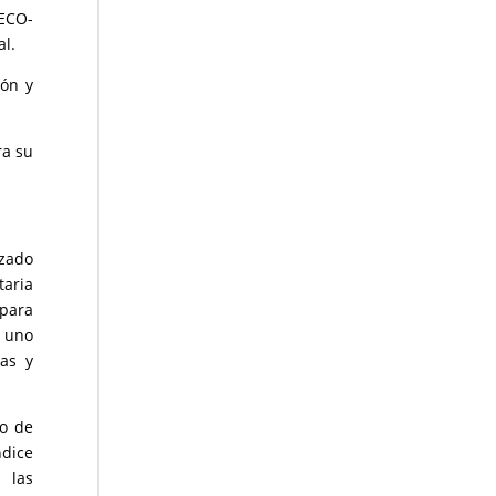
 ECO-
al.
ión y
ra su
zado
taria
 para
, uno
as y
mo de
ndice
 las