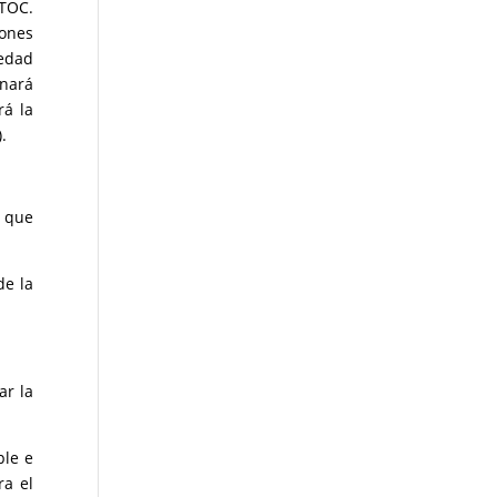
-TOC.
iones
iedad
onará
rá la
.
s que
de la
ar la
ple e
ra el