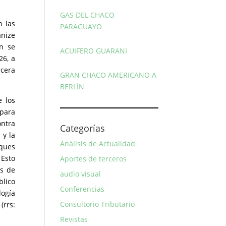
GAS DEL CHACO
n las
PARAGUAYO
anize
ón se
ACUIFERO GUARANI
26, a
rcera
GRAN CHACO AMERICANO A
BERLÍN
e los
 para
ontra
Categorías
 y la
Análisis de Actualidad
oques
 Esto
Aportes de terceros
as de
audio visual
blico
Conferencias
logía
Consultorio Tributario
(rrs:
Revistas