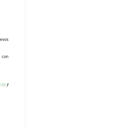
evos
s con
.py
y