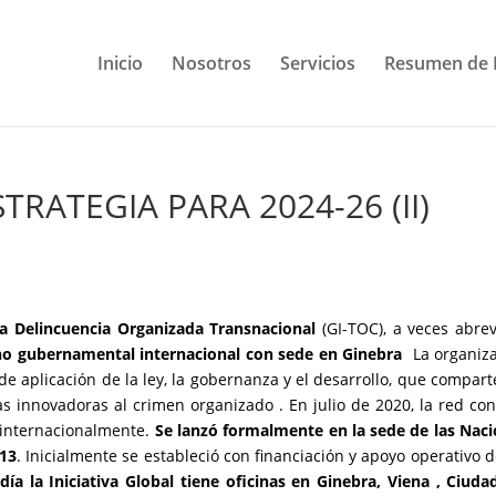
Inicio
Nosotros
Servicios
Resumen de 
STRATEGIA PARA 2024-26 (II)
la Delincuencia Organizada Transnacional
(GI-TOC), a veces abre
no gubernamental internacional
con sede en
Ginebra
La organiza
e aplicación de la ley, la gobernanza y el desarrollo, que compart
tas innovadoras al crimen organizado . En julio de 2020, la red co
 internacionalmente.
Se lanzó formalmente en la
sede de las Nac
013
. Inicialmente se estableció con financiación y apoyo operativo d
día la Iniciativa Global tiene oficinas en Ginebra,
Viena
, Ciudad