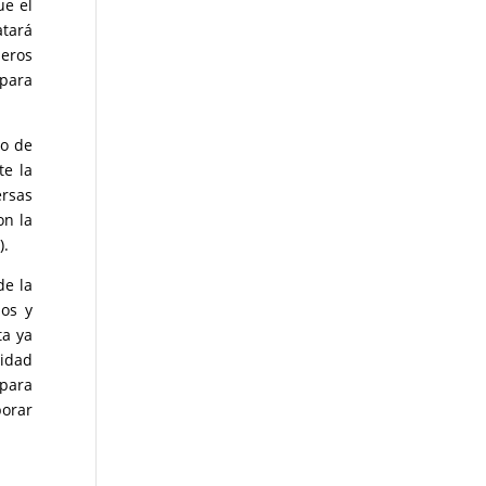
ue el
atará
ieros
 para
do de
te la
ersas
on la
).
de la
ios y
ta ya
lidad
 para
borar