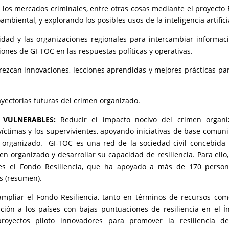
r los mercados criminales, entre otras cosas mediante el proyecto
biental, y explorando los posibles usos de la inteligencia artifici
idad y las organizaciones regionales para intercambiar informac
nes de GI-TOC en las respuestas políticas y operativas.
ezcan innovaciones, lecciones aprendidas y mejores prácticas pa
ayectorias futuras del crimen organizado.
 VULNERABLES:
Reducir el impacto nocivo del crimen organi
 víctimas y los supervivientes, apoyando iniciativas de base comuni
en organizado. GI-TOC es una red de la sociedad civil concebida
n organizado y desarrollar su capacidad de resiliencia. Para ello
es el Fondo Resiliencia, que ha apoyado a más de 170 person
es (resumen).
ampliar el Fondo Resiliencia, tanto en términos de recursos co
nción a los países con bajas puntuaciones de resiliencia en el Í
yectos piloto innovadores para promover la resiliencia de