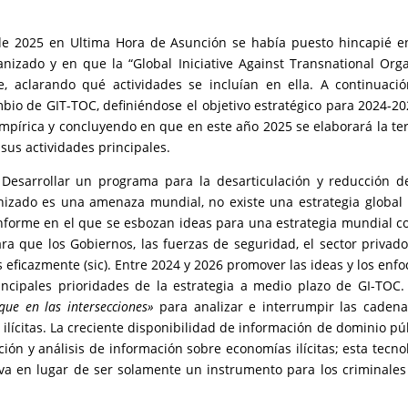
de 2025 en Ultima Hora de Asunción se había puesto hincapié e
nizado y en que la “Global Iniciative Against Transnational Org
, aclarando qué actividades se incluían en ella. A continuaci
mbio de GIT-TOC, definiéndose el objetivo estratégico para 2024-20
empírica y concluyendo en que en este año 2025 se elaborará la te
sus actividades principales.
Desarrollar un programa para la desarticulación y reducción d
izado es una amenaza mundial, no existe una estrategia global
 informe en el que se esbozan ideas para una estrategia mundial c
a que los Gobiernos, las fuerzas de seguridad, el sector privado
 eficazmente (sic). Entre 2024 y 2026 promover las ideas y los enf
ncipales prioridades de la estrategia a medio plazo de GI-TOC.
que en las intersecciones»
para analizar e interrumpir las caden
ilícitas. La creciente disponibilidad de información de dominio pú
ión y análisis de información sobre economías ilícitas; esta tecno
a en lugar de ser solamente un instrumento para los criminales 