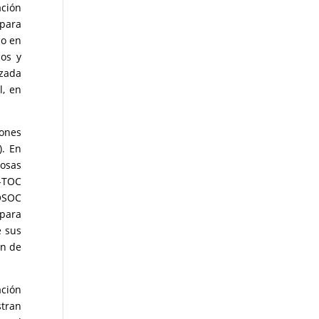
ación
 para
do en
ios y
izada
l, en
iones
). En
cosas
I-TOC
COSOC
 para
e sus
ón de
ación
stran