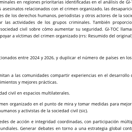
inales en regiones prioritarias identificadas en el análisis de GI
s asesinatos relacionados con el crimen organizado, las desaparic
s de los derechos humanos, periodistas y otros actores de la soc
ar las actividades de los grupos criminales. También proporci
a sociedad civil sobre cómo aumentar su seguridad. GI-TOC llama
oyar a víctimas del crimen organizado (rrs: Resumido del original)
cionados entre 2024 y 2026, y duplicar el número de países en lo
itan a las comunidades compartir experiencias en el desarrollo 
imientos y mejores prácticas.
ad civil en espacios multilaterales.
crimen organizado en el punto de mira y tomar medidas para mejor
manos y activistas de la sociedad civil (sic).
edes de acción e integridad coordinadas, con participación múlti
mundiales. Generar debates en torno a una estrategia global cont