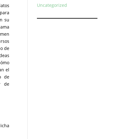
Uncategorized
datos
 para
en su
rama
imen
ursos
po de
ideas
 cómo
an el
o de
y de
dicha