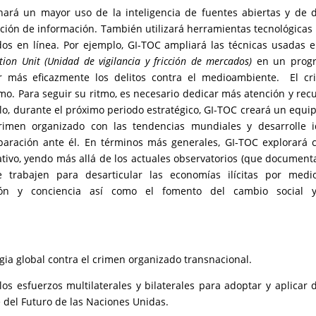
 hará un mayor uso de la inteligencia de fuentes abiertas y de 
lación de información. También utilizará herramientas tecnológicas
ados en línea. Por ejemplo, GI-TOC ampliará las técnicas usadas 
ion Unit (Unidad de vigilancia y fricción de mercados)
en un prog
 más eficazmente los delitos contra el medioambiente. El cr
o. Para seguir su ritmo, es necesario dedicar más atención y rec
ello, durante el próximo periodo estratégico, GI-TOC creará un equi
crimen organizado con las tendencias mundiales y desarrolle 
aración ante él. En términos más generales, GI-TOC explorará
ivo, yendo más allá de los actuales observatorios (que document
e trabajen para desarticular las economías ilícitas por medi
ación y conciencia así como el fomento del cambio social 
gia global contra el crimen organizado transnacional.
os esfuerzos multilaterales y bilaterales para adoptar y aplicar 
e del Futuro de las Naciones Unidas.