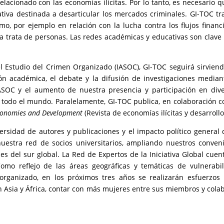
lacionado con las economías ilícitas. Por lo tanto, es necesario q
ativa destinada a desarticular los mercados criminales. GI-TOC tr
o, por ejemplo en relación con la lucha contra los flujos financ
y la trata de personas. Las redes académicas y educativas son clave
el Estudio del Crimen Organizado (IASOC), GI-TOC seguirá sirvien
ión académica, el debate y la difusión de investigaciones median
SOC y el aumento de nuestra presencia y participación en div
 todo el mundo. Paralelamente, GI-TOC publica, en colaboración c
 Economies and Development
(Revista de economías ilícitas y desarrollo
ersidad de autores y publicaciones y el impacto político general 
uestra red de socios universitarios, ampliando nuestros conven
es del sur global. La Red de Expertos de la Iniciativa Global cuen
mo reflejo de las áreas geográficas y temáticas de vulnerabi
 organizado, en los próximos tres años se realizarán esfuerzos
Asia y África, contar con más mujeres entre sus miembros y cola