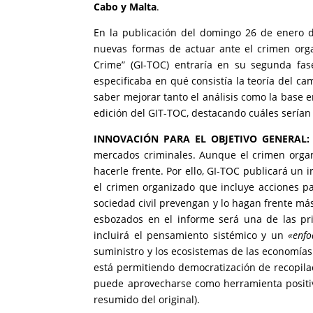
Cabo
y Malta
.
En la publicación del domingo 26 de enero 
nuevas formas de actuar ante el crimen orga
Crime” (GI-TOC) entraría en su segunda fase
especificaba en qué consistía la teoría del ca
saber mejorar tanto el análisis como la base 
edición del GIT-TOC, destacando cuáles serían 
INNOVACIÓN PARA EL OBJETIVO GENERAL:
mercados criminales. Aunque el crimen organ
hacerle frente. Por ello, GI-TOC publicará un
el crimen organizado que incluye acciones par
sociedad civil prevengan y lo hagan frente más
esbozados en el informe será una de las pri
incluirá el pensamiento sistémico y un
«enfo
suministro y los ecosistemas de las economías 
está permitiendo democratización de recopilac
puede aprovecharse como herramienta positiv
resumido del original).