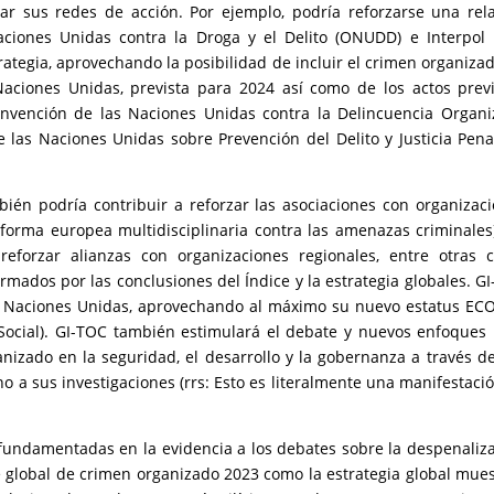
ar sus redes de acción. Por ejemplo, podría reforzarse una rel
Naciones Unidas contra la Droga y el Delito (ONUDD) e Interpol
rategia, aprovechando la posibilidad de incluir el crimen organiza
aciones Unidas, prevista para 2024 así como de los actos prev
onvención de las Naciones Unidas contra la Delincuencia Organ
 las Naciones Unidas sobre Prevención del Delito y Justicia Pena
bién podría contribuir a reforzar las asociaciones con organizac
forma europea multidisciplinaria contra las amenazas criminales
reforzar alianzas con organizaciones regionales, entre otras 
mados por las conclusiones del Índice y la estrategia globales. G
s Naciones Unidas, aprovechando al máximo su nuevo estatus E
 Social). GI-TOC también estimulará el debate y nuevos enfoques
anizado en la seguridad, el desarrollo y la gobernanza a través d
no a sus investigaciones (rrs: Esto es literalmente una manifestaci
fundamentadas en la evidencia a los debates sobre la despenaliz
ice global de crimen organizado 2023 como la estrategia global mue