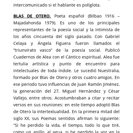
intercomunicado si el hablante es políglota.
BLAS DE OTERO.
Poeta español (Bilbao 1916 –
Majadahonda 1979). Es uno de los principales
representantes de la poesía social y la intimista de
los años cincuenta del siglo pasado. Con Gabriel
Celaya y Ángela Figuera fueron llamados el
“triunvirato vasco” de la poesía social. Publicó
Cuadernos de Alea con el Cántico espiritual. Alea fue
tertulia artística y punto de encuentro para
intelectuales de toda índole. Le sucedió Nuestralia,
formado por Blas de Otero y otros cuatro amigos. En
ese periodo tuvo influencias de Juan Ramón Jiménez,
la generación del 27, Miguel Hernández y César
Vallejo, entre otros. Acostumbraban a citar y recitar
versos en sus reuniones: en este tiempo adoptó Blas
de Otero la intertextualidad. En la primera mitad del
siglo XX, sus Poemas sentidos afirman lo siguiente:
“Si he perdido la vida, el tiempo, todo lo que tiré,
como un anillo, al agua, si he perdido la voz en la