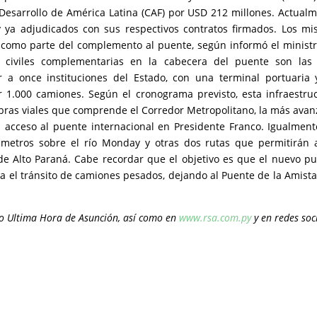
Desarrollo de América Latina (CAF) por USD 212 millones. Actual
s y ya adjudicados con sus respectivos contratos firmados. Los m
, como parte del complemento al puente, según informó el minist
 civiles complementarias en la cabecera del puente son las
r a once instituciones del Estado, con una terminal portuaria
 1.000 camiones. Según el cronograma previsto, esta infraestru
 obras viales que comprende el Corredor Metropolitano, la más ava
l acceso al puente internacional en Presidente Franco. Igualment
metros sobre el río Monday y otras dos rutas que permitirán 
 de Alto Paraná. Cabe recordar que el objetivo es que el nuevo p
ra el tránsito de camiones pesados, dejando al Puente de la Amist
rio Ultima Hora de Asunción, así como en
www.rsa.com.py
y en redes soc