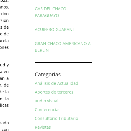
2022.
anos,
GAS DEL CHACO
exión
PARAGUAYO
rsión
es de
ACUIFERO GUARANI
co de
arela
GRAN CHACO AMERICANO A
iones
BERLÍN
tud y
ra en
Categorías
tán a
Análisis de Actualidad
n, de
de la
Aportes de terceros
e la
audio visual
licas
Conferencias
Consultorio Tributario
nado
Revistas
) con