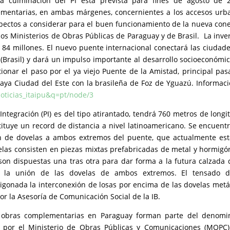
La culminación del PI está prevista para fines de agosto de 
ementarias, en ambas márgenes, concernientes a los accesos urb
spectos a considerar para el buen funcionamiento de la nueva con
los Ministerios de Obras Públicas de Paraguay y de Brasil. La inve
D 84 millones. El nuevo puente internacional conectará las ciudad
(Brasil) y dará un impulso importante al desarrollo socioeconómi
onar el paso por el ya viejo Puente de la Amistad, principal pas
aya Ciudad del Este con la brasileña de Foz de Yguazú. Informac
noticias_itaipu&q=pt/node/3
 Integración (PI) es del tipo atirantado, tendrá 760 metros de longi
ituye un record de distancia a nivel latinoamericano. Se encuent
ión de dovelas a ambos extremos del puente, que actualmente es
elas consisten en piezas mixtas prefabricadas de metal y hormigó
son dispuestas una tras otra para dar forma a la futura calzada 
á la unión de las dovelas de ambos extremos. El tensado d
igonada la interconexión de losas por encima de las dovelas metá
por la Asesoría de Comunicación Social de la IB.
 obras complementarias en Paraguay forman parte del denomi
do por el Ministerio de Obras Públicas y Comunicaciones (MOPC