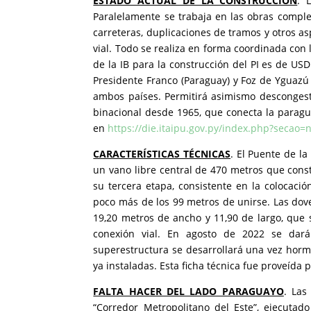
ESTADO ACTUAL DE LA CONSTRUCCIÓN
. 
Paralelamente se trabaja en las obras compl
carreteras, duplicaciones de tramos y otros a
vial. Todo se realiza en forma coordinada con 
de la IB para la construcción del PI es de US
Presidente Franco (Paraguay) y Foz de Yguazú 
ambos países. Permitirá asimismo descongesti
binacional desde 1965, que conecta la paragu
en
https://die.itaipu.gov.py/index.php?secao=
CARACTERÍSTICAS TÉCNICAS
. El Puente de la
un vano libre central de 470 metros que const
su tercera etapa, consistente en la colocac
poco más de los 99 metros de unirse. Las dov
19,20 metros de ancho y 11,90 de largo, que 
conexión vial. En agosto de 2022 se dar
superestructura se desarrollará una vez horm
ya instaladas. Esta ficha técnica fue proveída 
FALTA HACER DEL LADO PARAGUAYO
. Las
“Corredor Metropolitano del Este”, ejecuta