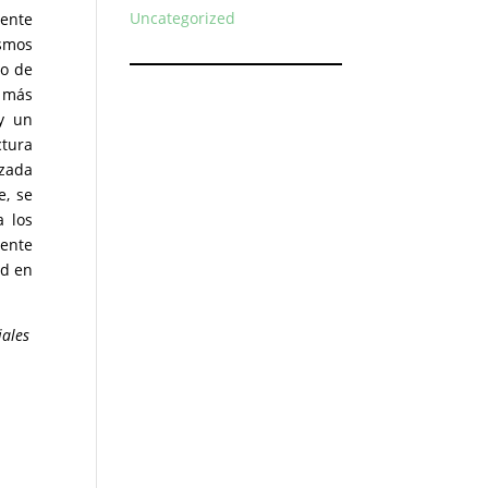
Uncategorized
mente
ismos
ro de
 más
 y un
ctura
nzada
e, se
a los
uente
ad en
iales