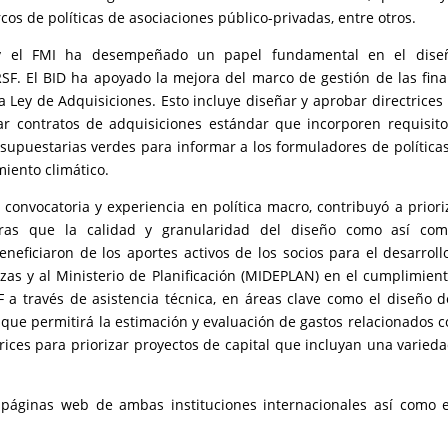
rcos de políticas de asociaciones público-privadas, entre otros.
D y el FMI ha desempeñado un papel fundamental en el dise
SF. El BID ha apoyado la mejora del marco de gestión de las fin
a Ley de Adquisiciones. Esto incluye diseñar y aprobar directrices
ar contratos de adquisiciones estándar que incorporen requisit
upuestarias verdes para informar a los formuladores de políticas
miento climático.
 convocatoria y experiencia en política macro, contribuyó a priori
ras que la calidad y granularidad del diseño como así com
ficiaron de los aportes activos de los socios para el desarroll
anzas y al Ministerio de Planificación (MIDEPLAN) en el cumplimien
F a través de asistencia técnica, en áreas clave como el diseño 
 que permitirá la estimación y evaluación de gastos relacionados c
ctrices para priorizar proyectos de capital que incluyan una varied
 páginas web de ambas instituciones internacionales así como 