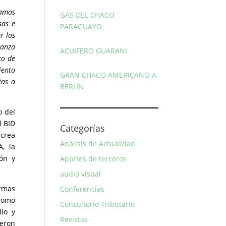
tamos
GAS DEL CHACO
sas e
PARAGUAYO
r los
ianza
ACUIFERO GUARANI
co de
iento
GRAN CHACO AMERICANO A
ias a
BERLÍN
o del
l BID
Categorías
crea
Análisis de Actualidad
, la
ón y
Aportes de terceros
audio visual
ormas
Conferencias
 como
Consultorio Tributario
lio y
Revistas
yeron