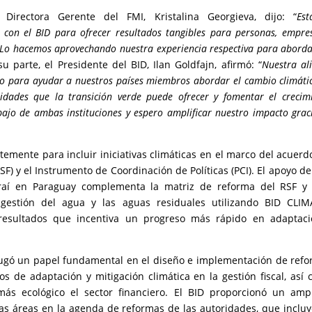
 Directora Gerente del FMI, Kristalina Georgieva, dijo: “
Es
con el BID para ofrecer resultados tangibles para personas, empre
e. Lo hacemos aprovechando nuestra experiencia respectiva para aborda
su parte, el Presidente del BID, Ilan Goldfajn, afirmó: “
Nuestra al
tivo para ayudar a nuestros países miembros abordar el cambio climáti
dades que la transición verde puede ofrecer y fomentar el crecim
bajo de ambas instituciones y espero amplificar nuestro impacto grac
temente para incluir iniciativas climáticas en el marco del acuerd
RSF) y el Instrumento de Coordinación de Políticas (PCI). El apoyo de
raí en Paraguay complementa la matriz de reforma del RSF y 
estión del agua y las aguas residuales utilizando BID CLIMA
resultados que incentiva un progreso más rápido en adaptaci
I jugó un papel fundamental en el diseño e implementación de ref
s de adaptación y mitigación climática en la gestión fiscal, así
más ecológico el sector financiero. El BID proporcionó un amp
as áreas en la agenda de reformas de las autoridades, que inclu