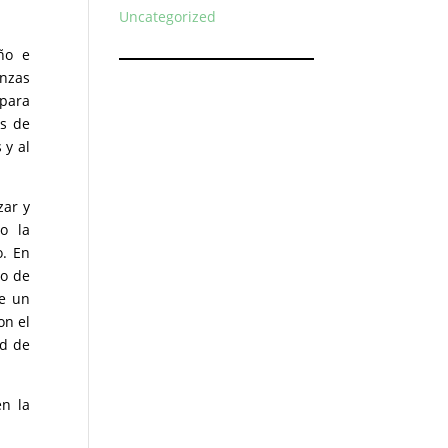
Uncategorized
ño e
anzas
 para
os de
 y al
zar y
o la
o. En
to de
de un
on el
ad de
en la