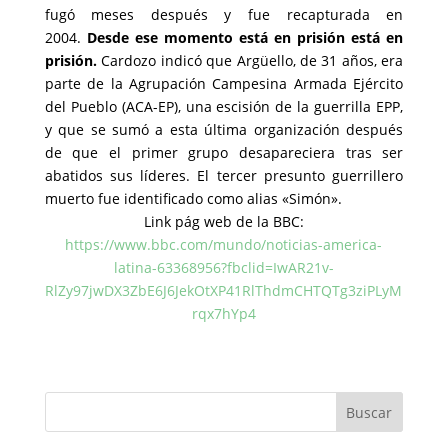
fugó meses después y fue recapturada en
2004.
Desde ese momento está en prisión está en
prisión.
Cardozo indicó que Argüello, de 31 años, era
parte de la Agrupación Campesina Armada Ejército
del Pueblo (ACA-EP), una escisión de la guerrilla EPP,
y que se sumó a esta última organización después
de que el primer grupo desapareciera tras ser
abatidos sus líderes. El tercer presunto guerrillero
muerto fue identificado como alias «Simón».
Link pág web de la BBC:
https://www.bbc.com/mundo/noticias-america-
latina-63368956?fbclid=IwAR21v-
RlZy97jwDX3ZbE6J6JekOtXP41RlThdmCHTQTg3ziPLyM
rqx7hYp4