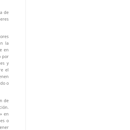
da de
deres
tores
en la
te en
o por
res y
re el
ienen
rdo o
ón de
ción.
o» en
nes o
tener