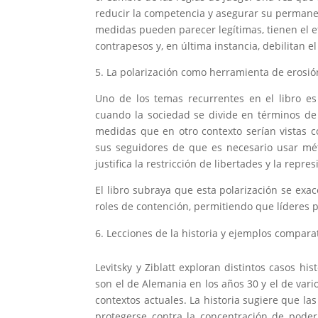
reducir la competencia y asegurar su permanenc
medidas pueden parecer legítimas, tienen el ef
contrapesos y, en última instancia, debilitan e
5. La polarización como herramienta de erosió
Uno de los temas recurrentes en el libro es e
cuando la sociedad se divide en términos de 
medidas que en otro contexto serían vistas c
sus seguidores de que es necesario usar mé
justifica la restricción de libertades y la repre
El libro subraya que esta polarización se exac
roles de contención, permitiendo que líderes p
Lecciones de la historia y ejemplos comparat
Levitsky y Ziblatt exploran distintos casos h
son el de Alemania en los años 30 y el de var
contextos actuales. La historia sugiere que la
protegerse contra la concentración de poder