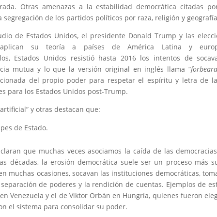
rada. Otras amenazas a la estabilidad democrática citadas po
segregación de los partidos políticos por raza, religión y geografía
udio de Estados Unidos, el presidente Donald Trump y las elecc
 aplican su teoría a países de América Latina y europ
os, Estados Unidos resistió hasta 2016 los intentos de socav
cia mutua y lo que la versión original en inglés llama “
forbear
cionada del propio poder para respetar el espíritu y letra de la
es para los Estados Unidos post-Trump.
rtificial” y otras destacan que:
pes de Estado.
t aclaran que muchas veces asociamos la caída de las democracia
mas décadas, la erosión democrática suele ser un proceso más su
, en muchas ocasiones, socavan las instituciones democráticas, to
 separación de poderes y la rendición de cuentas. Ejemplos de es
n Venezuela y el de Viktor Orbán en Hungría, quienes fueron ele
n el sistema para consolidar su poder.