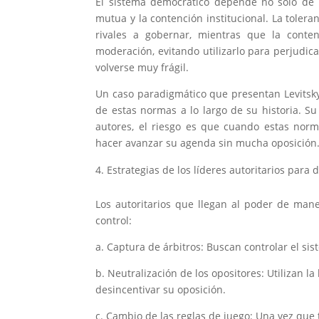
El sistema democrático depende no solo de l
mutua y la contención institucional. La tolera
rivales a gobernar, mientras que la conte
moderación, evitando utilizarlo para perjudica
volverse muy frágil.
Un caso paradigmático que presentan Levitsky
de estas normas a lo largo de su historia. Su 
autores, el riesgo es que cuando estas norma
hacer avanzar su agenda sin mucha oposición
Estrategias de los líderes autoritarios para d
Los autoritarios que llegan al poder de man
control:
a. Captura de árbitros: Buscan controlar el si
b. Neutralización de los opositores: Utilizan la 
desincentivar su oposición.
c. Cambio de las reglas de juego: Una vez que t