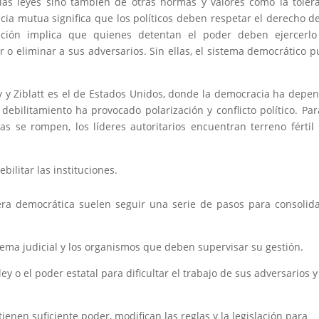
as leyes sino también de otras normas y valores como la toler
ncia mutua significa que los políticos deben respetar el derecho d
nción implica que quienes detentan el poder deben ejercerlo
r o eliminar a sus adversarios. Sin ellas, el sistema democrático 
 y Ziblatt es el de Estados Unidos, donde la democracia ha depe
debilitamiento ha provocado polarización y conflicto político. Par
s se rompen, los líderes autoritarios encuentran terreno fértil
.
ebilitar las instituciones.
era democrática suelen seguir una serie de pasos para consolid
stema judicial y los organismos que deben supervisar su gestión.
ley o el poder estatal para dificultar el trabajo de sus adversarios y
ienen suficiente poder, modifican las reglas y la legislación para