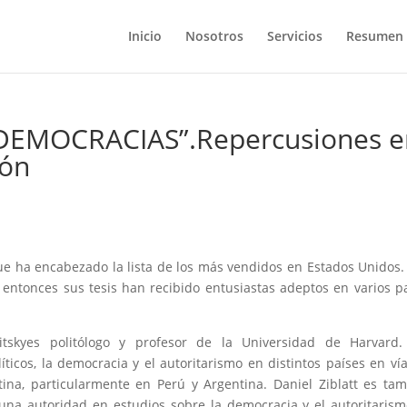
Inicio
Nosotros
Servicios
Resumen 
EMOCRACIAS”.Repercusiones e
ión
 que ha encabezado la lista de los más vendidos en Estados Unidos
entonces sus tesis han recibido entusiastas adeptos en varios p
itskyes politólogo y profesor de la Universidad de Harvard.
íticos, la democracia y el autoritarismo en distintos países en ví
tina, particularmente en Perú y Argentina. Daniel Ziblatt es ta
 una autoridad en estudios sobre la democracia y el autoritaris