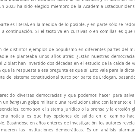
. En 2023 ha sido elegido miembro de la Academia Estadouniden
rte es literal, en la medida de lo posible, y en parte sólo se red
a continuación. Si el texto va en cursivas o en comillas es que 
n de distintos ejemplos de populismo en diferentes partes del 
adie se planteaba unos años atrás: ¿Están nuestras democraci
el Ziblatt han invertido dos décadas en el estudio de la caída de v
que la respuesta a esa pregunta es que sí. Esto vale para la dict
ste del sistema constitucional turco por parte de Erdogan, pasand
parecido diversas democracias y qué podemos hacer para salva
on un
bang
(un golpe militar o una revolución), sino con lamento: el 
senciales, como son el sistema jurídico o la prensa y la erosión g
buena noticia es que hay opciones de salida en el camino hac
ole. Basándose en años enteros de investigación, los autores revel
ueren las instituciones democráticas. Es un análisis alarman