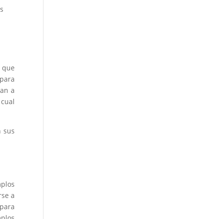
as
n que
 para
zan a
 cual
n sus
mplos
rse a
 para
mplos