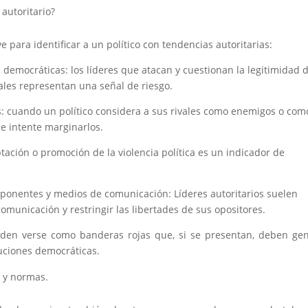
 autoritario?
ve para identificar a un político con tendencias autoritarias:
democráticas: los líderes que atacan y cuestionan la legitimidad 
ales representan una señal de riesgo.
s: cuando un político considera a sus rivales como enemigos o com
e intente marginarlos.
ptación o promoción de la violencia política es un indicador de
s oponentes y medios de comunicación: Líderes autoritarios suelen
omunicación y restringir las libertades de sus opositores.
ueden verse como banderas rojas que, si se presentan, deben ge
tuciones democráticas.
s y normas.