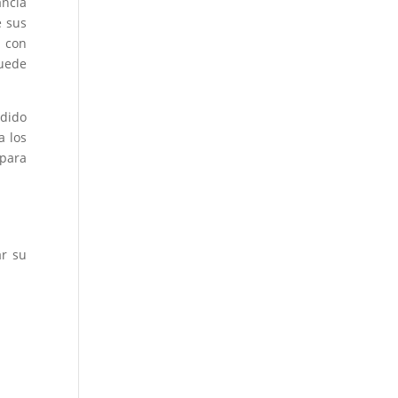
ancia
e sus
 con
puede
ndido
a los
 para
ar su