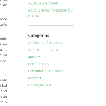
ACUIFERO GUARANI
se de
GRAN CHACO AMERICANO A
BERLÍN
ondea
se lo
Categorías
mundo
Análisis de Actualidad
as en
arias
Aportes de terceros
adura
audio visual
o por
Conferencias
Consultorio Tributario
r las
Revistas
lento
Uncategorized
lobal
ia el
an un
te y