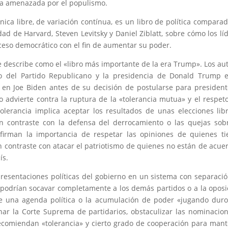
a amenazada por el populismo.
ónica libre, de variación contínua, es un libro de política compara
dad de Harvard, Steven Levitsky y Daniel Ziblatt, sobre cómo los lí
eso democrático con el fin de aumentar su poder. ​
e describe como el «libro más importante de la era Trump».​ Los au
to del Partido Republicano y la presidencia de Donald Trump 
en Joe Biden antes de su decisión de postularse para presiden
bro advierte contra la ruptura de la «tolerancia mutua» y el respet
 tolerancia implica aceptar los resultados de unas elecciones lib
n contraste con la defensa del derrocamiento o las quejas sob
firman la importancia de respetar las opiniones de quienes t
en contraste con atacar el patriotismo de quienes no están de acue
ís.
representaciones políticas del gobierno en un sistema con separaci
 podrían socavar completamente a los demás partidos o a la oposi
de una agenda política o la acumulación de poder «jugando dur
enar la Corte Suprema de partidarios, obstaculizar las nominacio
recomiendan «tolerancia» y cierto grado de cooperación para man