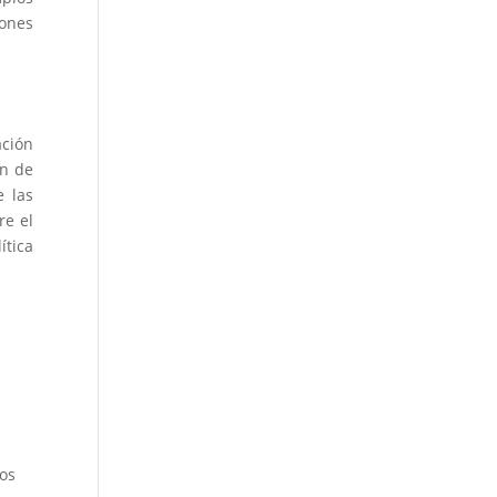
ones
ación
ón de
e las
re el
ítica
los