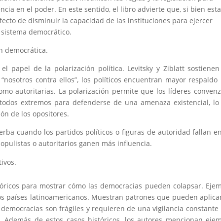
ia en el poder. En este sentido, el libro advierte que, si bien est
ecto de disminuir la capacidad de las instituciones para ejercer
l sistema democrático.
n democrática.
l papel de la polarización política. Levitsky y Ziblatt sostiene
“nosotros contra ellos”, los políticos encuentran mayor respaldo
omo autoritarias. La polarización permite que los líderes conven
todos extremos para defenderse de una amenaza existencial, lo
sión de los opositores.
erba cuando los partidos políticos o figuras de autoridad fallan e
opulistas o autoritarios ganen más influencia.
ivos.
istóricos para mostrar cómo las democracias pueden colapsar. Eje
ios países latinoamericanos. Muestran patrones que pueden aplica
s democracias son frágiles y requieren de una vigilancia constante
. Además de estos casos históricos, los autores mencionan eje