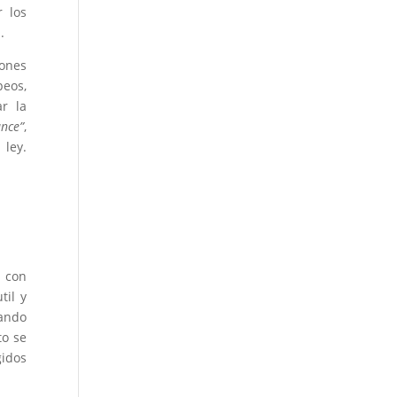
r los
.
iones
eos,
ar la
ance”
,
 ley.
s con
til y
mando
to se
gidos