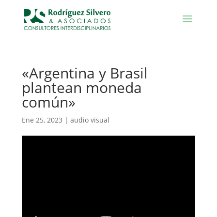
«Argentina y Brasil
plantean moneda
común»
Ene 25, 2023
|
audio visual