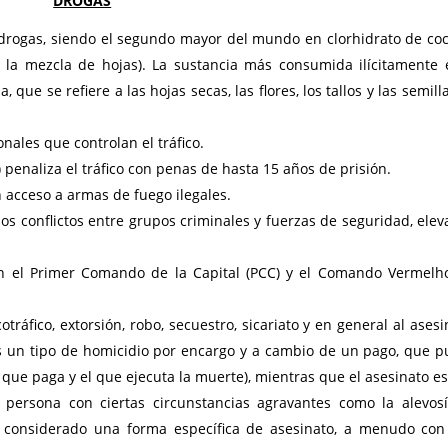
DROGAS
rogas, siendo el segundo mayor del mundo en clorhidrato de co
la mezcla de hojas). La sustancia más consumida ilícitamente 
e se refiere a las hojas secas, las flores, los tallos y las semill
onales que controlan el tráfico.
) penaliza el tráfico con penas de hasta 15 años de prisión.
 acceso a armas de fuego ilegales.
los conflictos entre grupos criminales y fuerzas de seguridad, ele
n el Primer Comando de la Capital (PCC) y el Comando Vermelh
tráfico, extorsión, robo, secuestro, sicariato y en general al asesi
 es un tipo de homicidio por encargo y a cambio de un pago, que 
l que paga y el que ejecuta la muerte), mientras que el asesinato e
a persona con ciertas circunstancias agravantes como la alevosí
es considerado una forma específica de asesinato, a menudo co