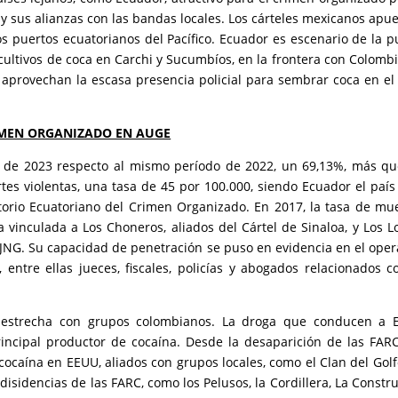
 y sus alianzas con las bandas locales. Los cárteles mexicanos apu
los puertos ecuatorianos del Pacífico. Ecuador es escenario de la 
 cultivos de coca en Carchi y Sucumbíos, en la frontera con Colombi
aprovechan la escasa presencia policial para sembrar coca en el
MEN ORGANIZADO EN AUGE
o de 2023 respecto al mismo período de 2022, un 69,13%, más q
es violentas, una tasa de 45 por 100.000, siendo Ecuador el paí
torio Ecuatoriano del Crimen Organizado. En 2017, la tasa de mu
a vinculada a Los Choneros, aliados del Cártel de Sinaloa, y Los L
 CJNG. Su capacidad de penetración se puso en evidencia en el oper
entre ellas jueces, fiscales, policías y abogados relacionados c
n estrecha con grupos colombianos. La droga que conducen a 
incipal productor de cocaína. Desde la desaparición de las FARC
cocaína en EEUU, aliados con grupos locales, como el Clan del Golf
sidencias de las FARC, como los Pelusos, la Cordillera, La Constru