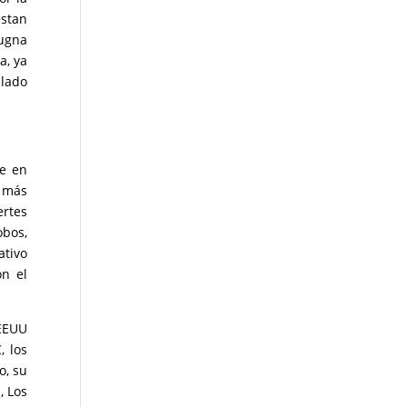
estan
pugna
a, ya
 lado
ue en
s más
ertes
obos,
ativo
on el
EEUU
, los
o, su
, Los