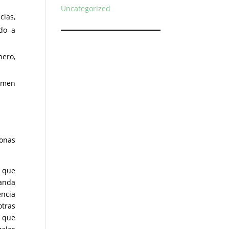
Uncategorized
cias,
ndo a
nero,
rimen
onas
s que
banda
ncia
otras
, que