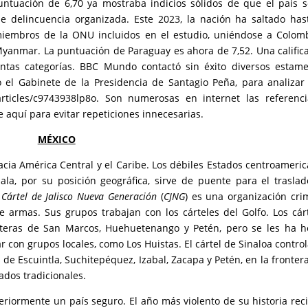
ntuación de 6,70 ya mostraba indicios sólidos de que el país 
e delincuencia organizada. Este 2023, la nación ha saltado has
iembros de la ONU incluidos en el estudio, uniéndose a Colom
 Myanmar. La puntuación de Paraguay es ahora de 7,52. Una calific
ntas categorías. BBC Mundo contactó sin éxito diversos estam
o el Gabinete de la Presidencia de Santagio Peña, para analizar
rticles/c9743938lp8o
. Son numerosas en internet las referenc
e aquí para evitar repeticiones innecesarias.
MÉXICO
cia América Central y el Caribe. Los débiles Estados centroameri
la, por su posición geográfica, sirve de puente para el trasla
l
Cártel de Jalisco Nueva Generación
(
CJNG
) es una organización cri
e armas. Sus grupos trabajan con los cárteles del Golfo. Los cár
nteras de San Marcos, Huehuetenango y Petén, pero se les ha 
r con grupos locales, como Los Huistas. El cártel de Sinaloa control
 de Escuintla, Suchitepéquez, Izabal, Zacapa y Petén, en la fronter
ados tradicionales.
teriormente un país seguro. El año más violento de su historia rec