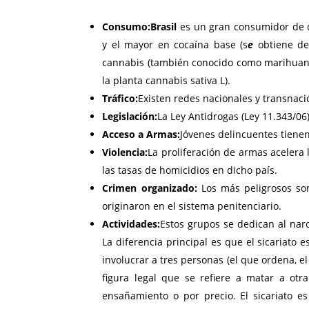
Consumo:
Brasil
es un gran consumidor de d
y el mayor en cocaína base (s
e
obtiene de 
cannabis (también conocido como marihuana, qu
la planta cannabis sativa L).
Tráfico:
Existen redes nacionales y transnaci
Legislación:
La Ley Antidrogas (Ley 11.343/06
Acceso a Armas:
Jóvenes delincuentes tienen
Violencia:
La proliferación de armas acelera 
las tasas de homicidios en dicho país.
Crimen organizado:
Los más peligrosos so
originaron en el sistema penitenciario.
Actividades:
Estos grupos se dedican al narco
La diferencia principal es que el sicariato
involucrar a tres personas (el que ordena, e
figura legal que se refiere a matar a otr
ensañamiento o por precio. El sicariato 