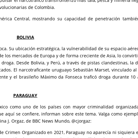
ulsar el narcotráfico transfronterizo más tala, pesca y minería ile
volucionarias de Colombia.
érica Central, mostrando su capacidad de penetración tambié
BOLIVIA
ca. Su ubicación estratégica, la vulnerabilidad de su espacio aéreo
de los mercados de Europa y de forma creciente de Asia, lo convirt
 droga. Desde Bolivia, y Perú, a través de pistas clandestinas, la 
rcados. El narcotraficante uruguayo Sebastián Marset, vinculado al
mente y el brasileño Máximo da Fonseca traficó droga durante 10
PARAGUAY
ico como uno de los países con mayor criminalidad organizada
ue aquí se confiere, informan sobre este tema. Valga como ejemp
stina J. Orgaz, de BBC News Mundo, @cjorgaz:
 de Crimen Organizado en 2021, Paraguay no aparecía ni siquiera 