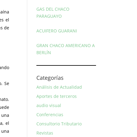
GAS DEL CHACO
caína
PARAGUAYO
es el
as de
ACUIFERO GUARANI
GRAN CHACO AMERICANO A
BERLÍN
vando
Categorías
o. Se
Análisis de Actualidad
Aportes de terceros
nato.
audio visual
puede
Conferencias
s una
a, el
Consultorio Tributario
n una
Revistas