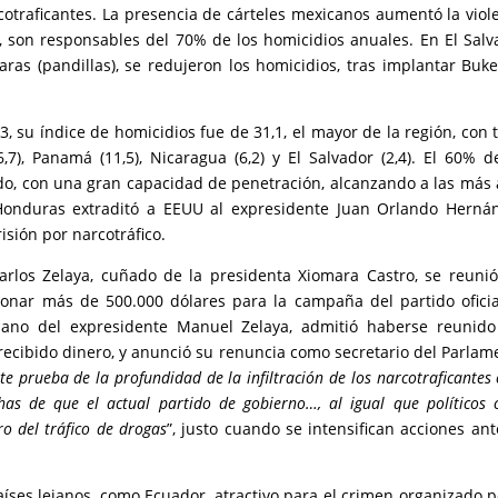
rcotraficantes. La presencia de cárteles mexicanos aumentó la viol
, son responsables del 70% de los homicidios anuales. En El Salv
aras (pandillas), se redujeron los homicidios, tras implantar Buke
, su índice de homicidios fue de 31,1, el mayor de la región, con 
,7), Panamá (11,5), Nicaragua (6,2) y El Salvador (2,4). El 60% d
do, con una gran capacidad de penetración, alcanzando a las más 
, Honduras extraditó a EEUU al expresidente Juan Orlando Herná
sión por narcotráfico.
rlos Zelaya, cuñado de la presidenta Xiomara Castro, se reuni
donar más de 500.000 dólares para la campaña del partido oficia
rmano del expresidente Manuel Zelaya, admitió haberse reunid
ecibido dinero, y anunció su renuncia como secretario del Parlam
e prueba de la profundidad de la infiltración de los narcotraficantes 
has de que el actual partido de gobierno…, al igual que políticos
ro del tráfico de drogas
”, justo cuando se intensifican acciones ant
ses lejanos, como Ecuador, atractivo para el crimen organizado p