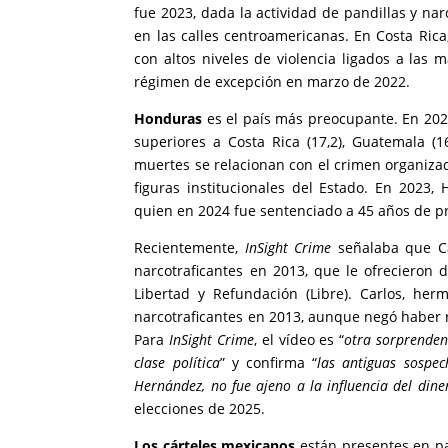
fue 2023, dada la actividad de pandillas y na
en las calles centroamericanas. En Costa Rica
con altos niveles de violencia ligados a las m
régimen de excepción en marzo de 2022.
Honduras
es el país más preocupante. En 2023
superiores a Costa Rica (17,2), Guatemala (16
muertes se relacionan con el crimen organiza
figuras institucionales del Estado. En 2023
quien en 2024 fue sentenciado a 45 años de pri
Recientemente,
InSight Crime
señalaba que Ca
narcotraficantes en 2013, que le ofrecieron 
Libertad y Refundación (Libre). Carlos, he
narcotraficantes en 2013, aunque negó haber r
Para
InSight Crime
, el vídeo es “
otra sorprendent
clase política
” y confirma “
las antiguas sospec
Hernández, no fue ajeno a la influencia del dine
elecciones de 2025.
Los cárteles mexicanos
están presentes en paí