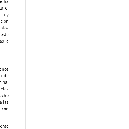
se ha
ta el
bia y
ación
entos
 este
ias a
canos
do de
minal
teles
hecho
a las
a con
iente