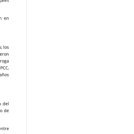
gales
n en
, los
ieron
droga
 PCC,
 años
 del
lo de
entre