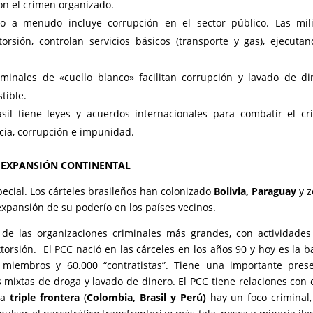
on el crimen organizado.
o a menudo incluye corrupción en el sector público. Las mili
orsión, controlan servicios básicos (transporte y gas), ejecuta
minales de «cuello blanco» facilitan corrupción y lavado de di
stible.
sil tiene leyes y acuerdos internacionales para combatir el c
cacia, corrupción e impunidad.
 EXPANSIÓN CONTINENTAL
cial. Los cárteles brasileños han colonizado
Bolivia, Paraguay
y z
expansión de su poderío en los países vecinos.
 de las organizaciones criminales más grandes, con actividade
extorsión. El PCC nació en las cárceles en los años 90 y hoy es la 
miembros y 60.000 “contratistas”. Tiene una importante prese
 mixtas de droga y lavado de dinero. El PCC tiene relaciones con 
la
triple frontera
(
Colombia, Brasil y Perú)
hay un foco criminal