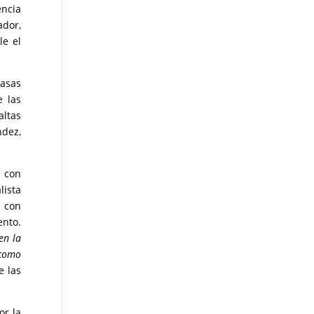
encia
ador,
le el
tasas
e las
altas
ndez,
ó con
lista
o con
ento.
en la
 como
e las
or la