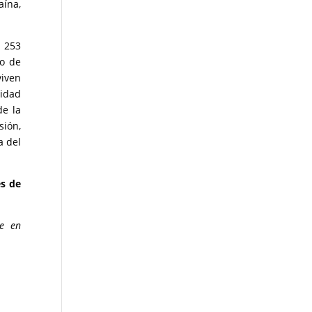
aína,
n 253
to de
viven
cidad
de la
sión,
a del
es de
te en