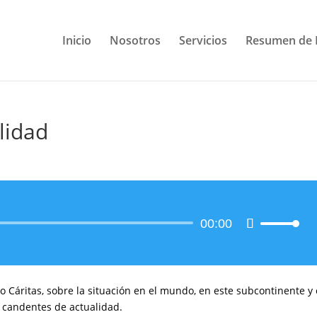
Inicio
Nosotros
Servicios
Resumen de 
lidad
Reproductor
00:00
Utiliza
de
las
audio
teclas
de
flecha
o Cáritas, sobre la situación en el mundo, en este subcontinente y
arriba/abajo
 candentes de actualidad.