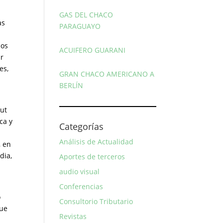
GAS DEL CHACO
as
PARAGUAYO
ios
ACUIFERO GUARANI
ir
es,
GRAN CHACO AMERICANO A
BERLÍN
,
out
ca y
Categorías
Análisis de Actualidad
, en
dia,
Aportes de terceros
audio visual
Conferencias
o
Consultorio Tributario
que
Revistas