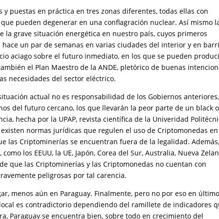
para
y puestas en práctica en tres zonas diferentes, todas ellas con
aumentar
s que pueden degenerar en una conflagración nuclear. Así mismo l
o
e la grave situación energética en nuestro país, cuyos primeros
disminuir
 hace un par de semanas en varias ciudades del interior y en barr
el
io aciago sobre el futuro inmediato, en los que se pueden produc
volumen.
mbién el Plan Maestro de la ANDE, pletórico de buenas intencion
as necesidades del sector eléctrico.
 situación actual no es responsabilidad de los Gobiernos anteriores
s del futuro cercano, los que llevarán la peor parte de un black 
cia, hecha por la UPAP, revista científica de la Univeridad Politécni
no existen normas jurídicas que regulen el uso de Criptomonedas en
ue las Criptominerías se encuentran fuera de la legalidad. Además
como los EEUU, la UE, Japón, Corea del Sur, Australia, Nueva Zelan
 de que las Criptominerías y las Criptomonedas no cuentan con
ravemente peligrosas por tal carencia.
ugar, menos aún en Paraguay. Finalmente, pero no por eso en últim
 local es contradictorio dependiendo del ramillete de indicadores 
tura, Paraguay se encuentra bien, sobre todo en crecimiento del