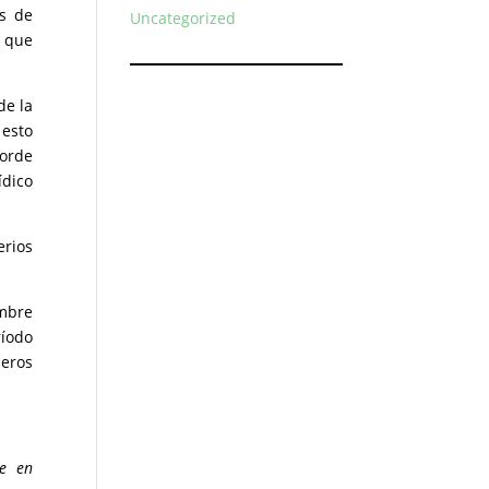
os de
Uncategorized
a que
de la
 esto
corde
ídico
erios
ombre
ríodo
meros
te en