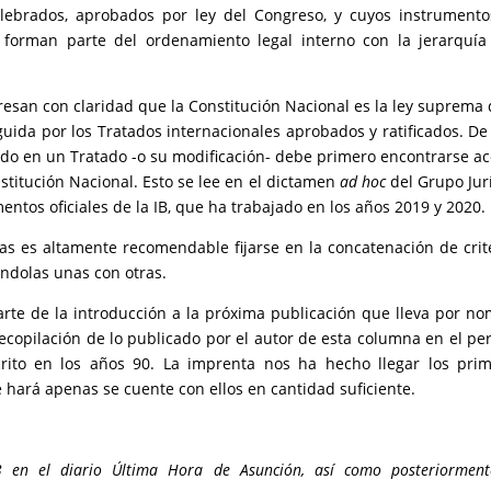
elebrados, aprobados por ley del Congreso, y cuyos instrument
, forman parte del ordenamiento legal interno con la jerarquí
presan con claridad que la Constitución Nacional es la ley suprema 
guida por los Tratados internacionales aprobados y ratificados. De
rdo en un Tratado -o su modificación- debe primero encontrarse a
nstitución Nacional. Esto se lee en el dictamen
ad hoc
del Grupo Jur
ntos oficiales de la IB, que ha trabajado en los años 2019 y 2020.
as es altamente recomendable fijarse en la concatenación de crit
dolas unas con otras.
arte de la introducción a la próxima publicación que lleva por n
recopilación de lo publicado por el autor de esta columna en el pe
rito en los años 90. La imprenta nos ha hecho llegar los pri
se hará apenas se cuente con ellos en cantidad suficiente.
 en el diario Última Hora de Asunción, así como posteriormen