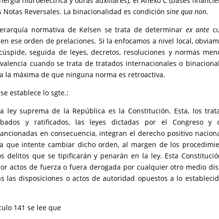
ergía hidroeléctrica y obras auxiliares), el Anexo C (bases financie
las Notas Reversales. La binacionalidad es condición
sine qua non
.
jerarquía normativa de Kelsen se trata de determinar
ex ante
cu
n ese orden de prelaciones. Si la enfocamos a nivel local, obvia
 cúspide, seguida de leyes, decretos, resoluciones y normas men
revalencia cuando se trata de tratados internacionales o binaciona
ta la máxima de que ninguna norma es retroactiva.
 se establece lo sgte.:
ey suprema de la República es la Constitución. Esta, los trat
bados y ratificados, las leyes dictadas por el Congreso y o
, sancionadas en consecuencia, integran el derecho positivo nacion
a que intente cambiar dicho orden, al margen de los procedimi
os delitos que se tipificarán y penarán en la ley. Esta Constituci
or actos de fuerza o fuera derogada por cualquier otro medio dis
s las disposiciones o actos de autoridad opuestos a lo estableci
ículo 141 se lee que