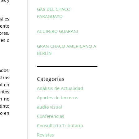
ras y
GAS DEL CHACO
PARAGUAYO
áles
mente
ACUIFERO GUARANI
ores.
les o
GRAN CHACO AMERICANO A
BERLÍN
ados,
tras
Categorías
al en
Análisis de Actualidad
entos
Aportes de terceros
ón no
tinto
audio visual
do en
Conferencias
Consultorio Tributario
Revistas