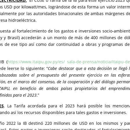
LECTRICIDAD.
El CUSE o Tarifa de la IB para este ejercicio 2023 
os USD por kilowatt/mes, lográndose de esta forma un valor inter
cialmente por las autoridades binacionales de ambas márgenes de
esa hidroeléctrica.
esta al fortalecimiento de los gastos e inversiones socio-ambient
uay y Brasil) accederán a un monto de más de 400 millones de dó
s de ese tipo así como dar continuidad a obras y programas de
IB (
https://www.itaipu.gov.py/es/ sala-de-prensa/noticia/itaipu-de
ede leerse lo siguiente: “
Cabe destacar que a esta decisión se llegó 
sbozadas sobre el presupuesto del presente ejercicio en las esfera
ción, en el marco del consenso, de la cooperación y del diálogo perma
ITAIPU, en beneficio de ambos países propietarios del emprendim
efinidos para el 2023
.”
ES
. La Tarifa acordada para el 2023 hará posible los mencio
ndo así los recursos disponibles para tales gastos e inversiones.
año 2022 la IB destinó 220 millones de USD en los mismos y pa
cará. Estos gastos e inversiones serán destinados al fortalecimient