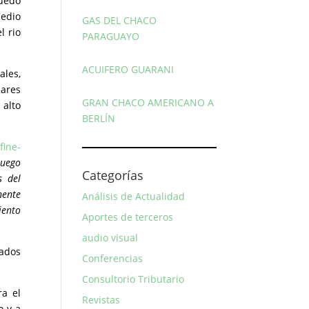
quedó
medio
GAS DEL CHACO
l rio
PARAGUAYO
ACUIFERO GUARANI
ales,
lares
GRAN CHACO AMERICANO A
 alto
BERLÍN
fine-
luego
Categorías
s del
nente
Análisis de Actualidad
iento
Aportes de terceros
audio visual
nados
Conferencias
Consultorio Tributario
ra el
Revistas
o y a