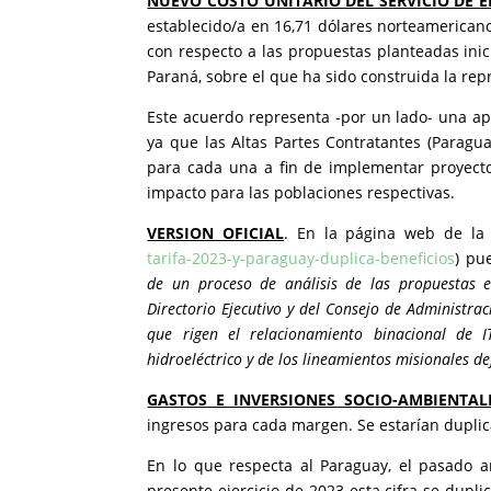
NUEVO COSTO UNITARIO DEL SERVICIO DE E
establecido/a en 16,71 dólares norteamerican
con respecto a las propuestas planteadas ini
Paraná, sobre el que ha sido construida la repr
Este acuerdo representa -por un lado- una apu
ya que las Altas Partes Contratantes (Parag
para cada una a fin de implementar proyecto
impacto para las poblaciones respectivas.
VERSION OFICIAL
. En la página web de la 
tarifa-2023-y-paraguay-duplica-beneficios
) pu
de un proceso de análisis de las propuestas e
Directorio Ejecutivo y del Consejo de Administra
que rigen el relacionamiento binacional de 
hidroeléctrico y de los lineamientos misionales d
GASTOS E INVERSIONES SOCIO-AMBIENTAL
ingresos para cada margen. Se estarían duplica
En lo que respecta al Paraguay, el pasado 
presente ejercicio de 2023 esta cifra se dupli