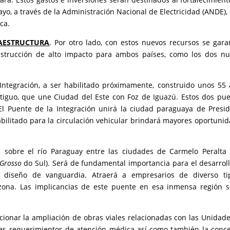
yo, a través de la Administración Nacional de Electricidad (ANDE),
ca.
RAESTRUCTURA
. Por otro lado, con estos nuevos recursos se gara
nstrucción de alto impacto para ambos países, como los dos n
 Integración, a ser habilitado próximamente, construido unos 55
tiguo, que une Ciudad del Este con Foz de Iguazú. Estos dos pu
 El Puente de la Integración unirá la ciudad paraguaya de Presi
bilitado para la circulación vehicular brindará mayores oportuni
 sobre el río Paraguay entre las ciudades de Carmelo Peralta 
Grosso
do Sul). Será de fundamental importancia para el desarrol
y diseño de vanguardia. Atraerá a empresarios de diverso ti
 zona. Las implicancias de este puente en esa inmensa región 
ionar la ampliación de obras viales relacionadas con las Unidad
res requerimientos de atención médica así como también la conc