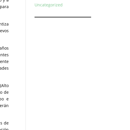
Uncategorized
 para
ntiza
uevos
 años
entes
dente
dades
(Alto
lo de
po e
serán
es de
esión