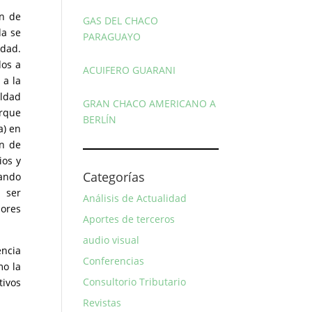
ón de
GAS DEL CHACO
da se
PARAGUAYO
edad.
dos a
ACUIFERO GUARANI
 a la
aldad
GRAN CHACO AMERICANO A
orque
BERLÍN
a) en
ón de
ios y
Categorías
uando
 ser
Análisis de Actualidad
dores
Aportes de terceros
audio visual
encia
Conferencias
mo la
Consultorio Tributario
tivos
Revistas