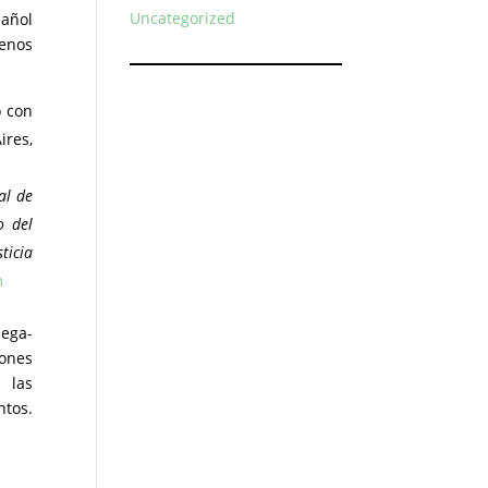
Uncategorized
pañol
uenos
o con
ires,
al de
o del
ticia
m
mega-
iones
 las
tos.