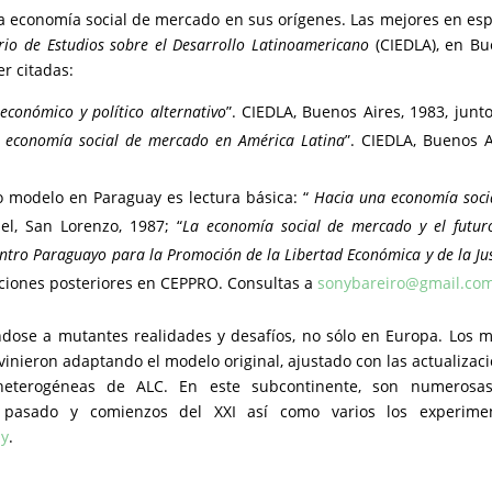
 la economía social de mercado en sus orígenes. Las mejores en es
ario de Estudios sobre el Desarrollo Latinoamericano
(CIEDLA), en B
r citadas:
conómico y político alternativo
”. CIEDLA, Buenos Aires, 1983, junt
a economía social de mercado en América Latina
”. CIEDLA, Buenos A
ho modelo en Paraguay es lectura básica: “
Hacia una economía soci
el, San Lorenzo, 1987; “
La economía social de mercado y el futur
ntro Paraguayo para la Promoción de la Libertad Económica y de la Jus
aciones posteriores en CEPPRO. Consultas a
sonybareiro@gmail.co
dose a mutantes realidades y desafíos, no sólo en Europa. Los 
 vinieron adaptando el modelo original, ajustado con las actualizac
 heterogéneas de ALC. En este subcontinente, son numerosas
lo pasado y comienzos del XXI así como varios los experimen
py
.