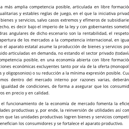
la más amplia competencia posible, articulada en libre formaci
alitarias y estables reglas de juego, en el que la iniciativa priva
 bienes y servicios, salvo casos extremos y efímeros de subsidiari
cho, es decir bajo el imperio de la ley y con gobernantes someti
edras angulares de dicho escenario son la rentabilidad, el respeto
 apertura de los mercados a la competencia internacional, en igu
 el aparato estatal asume la producción de bienes y servicios p
ido articuladas en demanda, no estando el sector privado (todaví
ompetencia posible, en una economía abierta con libre formaci
aciones económicas excluyentes tanto por vía de la oferta (monopol
 y oligopsonios) o su reducción a la mínima expresión posible. C
ismos dentro del mercado interno por razones varias, deberán
n igualdad de condiciones, de forma a asegurar que los consumi
os en precio y en calidad.
, el funcionamiento de la economía de mercado fomenta la efici
dades productivas y, por ende, la reinversión de utilidades así co
en que las unidades productivas logren bienes y servicios competi
nefician los consumidores y se fortalece el aparato productivo.